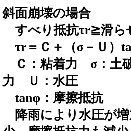
斜面崩壊の場合
すべり抵抗τr≧滑らせ
τr＝Ｃ＋（σ－Ｕ）ta
Ｃ：粘着力 σ：土
力 Ｕ：水圧
tanφ：摩擦抵抗
降雨により水圧が増