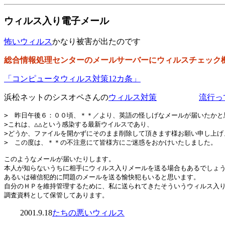
ウィルス入り電子メール
怖いウィルス
かなり被害が出たのです
総合情報処理センターのメールサーバーにウィルスチェック
「コンピュータウィルス対策12カ条」
浜松ネットのシスオペさんの
ウィルス対策
流行っ
>　昨日午後６：００頃、＊＊／より、英語の怪しげなメールが届いたかと思
>これは、△△という感染する最新ウイルスであり、

>どうか、ファイルを開かずにそのまま削除して頂きます様お願い申し上げま
>　この度は、＊＊の不注意にて皆様方にご迷惑をおかけいたしました。

このようなメールが届いたりします。

本人が知らないうちに相手にウィルス入りメールを送る場合もあるでしょう
あるいは確信犯的に問題のメールを送る愉快犯もいると思います。

自分のＨＰを維持管理するために、私に送られてきたそういうウィルス入り
2001.9.18
たちの悪いウィルス