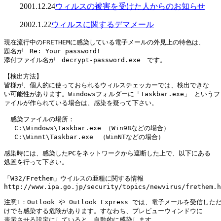
2001.12.24
ウィルスの被害を受けた人からのお知らせ
2002.1.22
ウィルスに関するデマメール
現在流行中のFRETHEMに感染している電子メールの外見上の特色は、

題名が　Re: Your password!

添付ファイル名が　decrypt-password.exe　です。

【検出方法】

皆様が、個人的に使っておられるウィルスチェッカーでは、検出できな

い可能性があります。Windowsフォルダーに「Taskbar.exe」 というフ

ァイルが作られている場合は、感染を疑って下さい。

　感染ファイルの場所：

 　C:\Windows\Taskbar.exe （Win98などの場合）

 　C:\Winnt\Taskbar.exe　（WinNTなどの場合）

感染時には、感染したPCをネットワークから遮断した上で、以下にある

処置を行って下さい。

「W32/Frethem」ウイルスの亜種に関する情報

http://www.ipa.go.jp/security/topics/newvirus/frethem.h
注意1：Outlook や Outlook Express では、電子メールを受信しただ
けでも感染する危険があります。すなわち、プレビューウィンドウに

表示させる設定にしていると、自動的に感染します。
