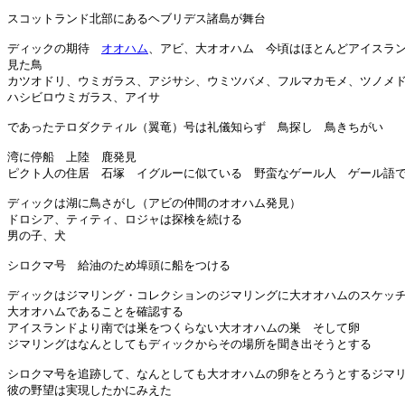
スコットランド北部にあるヘブリデス諸島が舞台

ディックの期待　
オオハム
、アビ、大オオハム　今頃はほとんどアイスラン
見た鳥

カツオドリ、ウミガラス、アジサシ、ウミツバメ、フルマカモメ、ツノメド
ハシビロウミガラス、アイサ

であったテロダクティル（翼竜）号は礼儀知らず　鳥探し　鳥きちがい

湾に停船　上陸　鹿発見　

ピクト人の住居　石塚　イグルーに似ている　野蛮なゲール人　ゲール語で
ディックは湖に鳥さがし（アビの仲間のオオハム発見）

ドロシア、ティティ、ロジャは探検を続ける

男の子、犬

シロクマ号　給油のため埠頭に船をつける

ディックはジマリング・コレクションのジマリングに大オオハムのスケッチ
大オオハムであることを確認する

アイスランドより南では巣をつくらない大オオハムの巣　そして卵

ジマリングはなんとしてもディックからその場所を聞き出そうとする

シロクマ号を追跡して、なんとしても大オオハムの卵をとろうとするジマリ
彼の野望は実現したかにみえた
