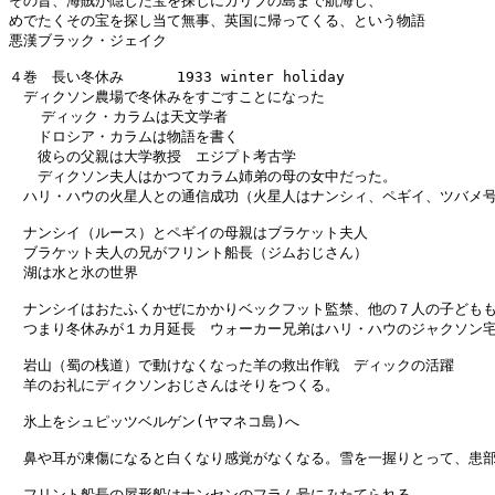
その昔、海賊が隠した宝を探しにカリブの島まで航海し、

めでたくその宝を探し当て無事、英国に帰ってくる、という物語

悪漢ブラック・ジェイク

４巻　長い冬休み      1933 winter holiday

　ディクソン農場で冬休みをすごすことになった

  　ディック・カラムは天文学者

　　ドロシア・カラムは物語を書く

　　彼らの父親は大学教授　エジプト考古学　

　　ディクソン夫人はかつてカラム姉弟の母の女中だった。

　ハリ・ハウの火星人との通信成功（火星人はナンシィ、ペギイ、ツバメ号
　ナンシイ（ルース）とペギイの母親はブラケット夫人

　ブラケット夫人の兄がフリント船長（ジムおじさん）

　湖は水と氷の世界

　ナンシイはおたふくかぜにかかりベックフット監禁、他の７人の子どもも
　つまり冬休みが１カ月延長　ウォーカー兄弟はハリ・ハウのジャクソン宅
　岩山（蜀の桟道）で動けなくなった羊の救出作戦　ディックの活躍

　羊のお礼にディクソンおじさんはそりをつくる。

　氷上をシュピッツベルゲン(ヤマネコ島)へ

　鼻や耳が凍傷になると白くなり感覚がなくなる。雪を一握りとって、患部
　フリント船長の屋形船はナンセンのフラム号にみたてられる。
