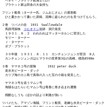
　ペギイ・ブラケット航海士(12)

　ブラケット家は田舎の大金持ち

フリント船長（ターナー氏、ジムおじさん）の屋形船

　ひと夏かかって書いた原稿、泥棒に盗られたのを見つけてもらう。

２巻　ツバメの谷  1931　Swallowdale

　馬蹄湾探検　
コヒオドシ
追跡　洞穴発見

　１９０１．８．２　われわれはマッターホルンに登頂した

　モリー・ターナー

　Ｊ・ターナー

　ボブ・ブラケット

　３０年後　１９３１．８．１１　カンチェンジュンガ登頂　８人

　カンチェンジュンガはヒマラヤの世界第3位の高峰。標高8598m

３巻　ヤマネコ号の冒険      1932 peter duck

　老水夫ピーター・ダック

　カリブ海のカニ島で真珠の入った宝の小箱を発見した。

　ヤマネコ号を追うマムシ号

　海賊をはたらいたマムシ号は竜巻に巻き込まれ遭難

　残酷なしうち（ほかの話より刺激が強い）

ツバメたち、アマゾン海賊、フリント船長、老練な水夫ピーター・ダック
