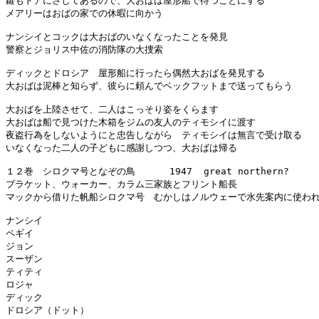
鍵もドアにさしてあるので、大おばは屋形船で待つことにする　

メアリーはおばの家での休暇に向かう

ナンシイとコックは大おばのいなくなったことを発見

警察とジョリス中佐の消防隊の大捜索

ディックとドロシア　屋形船に行ったら偶然大おばを発見する

大おばは泥棒と知らず、彼らに頼んでベックフットまで送ってもらう

大おばを上陸させて、二人はこっそり姿をくらます

大おばは船で見つけた木箱をジムの友人のティモシイに渡す

夜盗行為をしないようにと忠告しながら　ティモシイは無言で受け取る

いなくなった二人の子どもに感謝しつつ、大おばは帰る

１２巻　シロクマ号となぞの鳥      1947  great northern?

ブラケット、ウォーカー、カラム三家族とフリント船長

マックから借りた帆船シロクマ号　むかしはノルウェーで水先案内に使われ
ナンシイ

ペギイ

ジョン

スーザン

ティティ

ロジャ

ディック

ドロシア（ドット）
