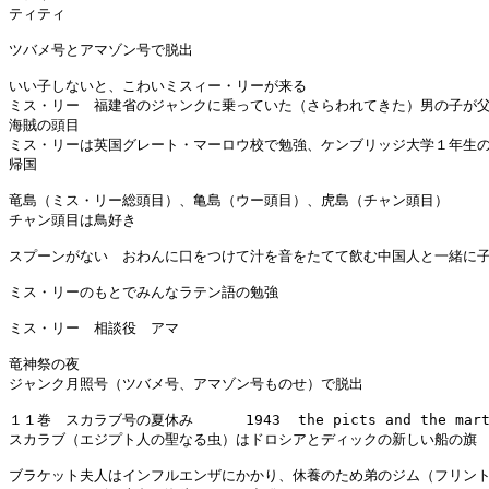
ティティ

ツバメ号とアマゾン号で脱出

いい子しないと、こわいミスィー・リーが来る

ミス・リー　福建省のジャンクに乗っていた（さらわれてきた）男の子が父
海賊の頭目

ミス・リーは英国グレート・マーロウ校で勉強、ケンブリッジ大学１年生の
帰国

竜島（ミス・リー総頭目）、亀島（ウー頭目）、虎島（チャン頭目）

チャン頭目は鳥好き

スプーンがない　おわんに口をつけて汁を音をたてて飲む中国人と一緒に子
ミス・リーのもとでみんなラテン語の勉強

ミス・リー　相談役　アマ

竜神祭の夜

ジャンク月照号（ツバメ号、アマゾン号ものせ）で脱出

１１巻　スカラブ号の夏休み      1943  the picts and the marty
スカラブ（エジプト人の聖なる虫）はドロシアとディックの新しい船の旗

ブラケット夫人はインフルエンザにかかり、休養のため弟のジム（フリント