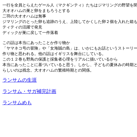
一行を全員とらえたゲール人（マクギンティ）たちはジマリングの野望を聞
大オオハムの巣と卵をまもろうとする

二羽の大オオハムは無事

ジマリングのとった卵も追跡のうえ、上陸してかくした卵２個を入れた箱も
ティティの活躍で発見

ディックが巣に戻して一件落着

この話は本当にあったことか作り物か

「ヤマネコ号の冒険」や「女海賊の島」は、いかにもお話というストーリー
作り物と思われる。他の話はイギリスを舞台にしている。

この１２巻も野鳥の保護と採集者心理をリアルに描いているから

本当にあったことに基づいていると思う。しかし、子どもの夏休みの時期と
ランサムの生涯
ランサム・サガ補完計画
ランサムめも