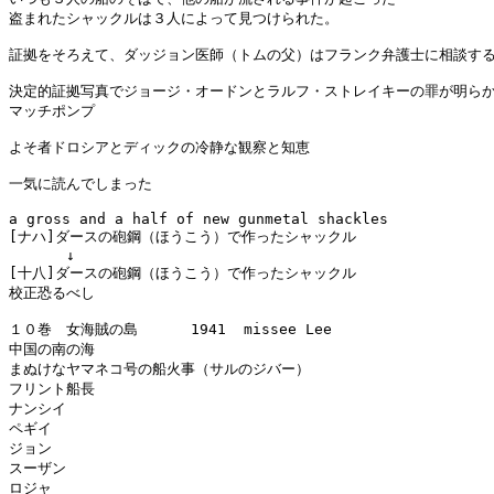
盗まれたシャックルは３人によって見つけられた。

証拠をそろえて、ダッジョン医師（トムの父）はフランク弁護士に相談する
決定的証拠写真でジョージ・オードンとラルフ・ストレイキーの罪が明らか
マッチポンプ

よそ者ドロシアとディックの冷静な観察と知恵

一気に読んでしまった

a gross and a half of new gunmetal shackles 

[ナハ]ダースの砲鋼（ほうこう）で作ったシャックル

　　　　↓

[十八]ダースの砲鋼（ほうこう）で作ったシャックル

校正恐るべし

１０巻　女海賊の島      1941  missee Lee

中国の南の海

まぬけなヤマネコ号の船火事（サルのジバー）

フリント船長

ナンシイ

ペギイ

ジョン

スーザン

ロジャ
