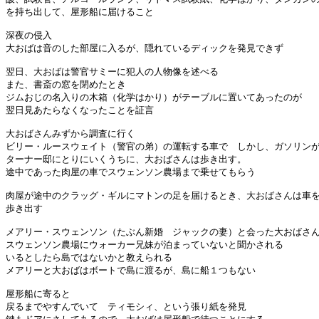
を持ち出して、屋形船に届けること

深夜の侵入

大おばは音のした部屋に入るが、隠れているディックを発見できず

翌日、大おばは警官サミーに犯人の人物像を述べる

また、書斎の窓を閉めたとき

ジムおじの名入りの木箱（化学はかり）がテーブルに置いてあったのが

翌日見あたらなくなったことを証言

大おばさんみずから調査に行く

ビリー・ルースウェイト（警官の弟）の運転する車で　しかし、ガソリンが
ターナー邸にとりにいくうちに、大おばさんは歩き出す。

途中であった肉屋の車でスウェンソン農場まで乗せてもらう

肉屋が途中のクラッグ・ギルにマトンの足を届けるとき、大おばさんは車を
歩き出す

メアリー・スウェンソン（たぶん新婚　ジャックの妻）と会った大おばさん
スウェンソン農場にウォーカー兄妹が泊まっていないと聞かされる

いるとしたら島ではないかと教えられる

メアリーと大おばはボートで島に渡るが、島に船１つもない

屋形船に寄ると

戻るまでやすんでいて　ティモシィ、という張り紙を発見
