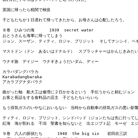
英国に帰ったら税関で検疫

子どもたちが１日遅れて帰ってきたから、お母さんは心配したろう。

８巻　ひみつの海      1939  secret water

おとうさんも海軍に帰ってしまう

ジョン、スーザン、ティティ、ロジャ、ブリジット  そしてナンシイ、ペギ
マストドン（ドン　あるいはドナルド）　スプラッチャーはかんじきみたい
ウナギ族　デイジー　ウナギきょうだいダム、ディー

カラバダングバラカ

Karabadangbaraka

アカラブグナダバラク

曲がった軸　船大工は修理に２日かかるという　手伝うからと頼むジョン

お客と長話をする食料品の店主　子どもたちいらいら

もう排気ガスのいやなにおいもない　当時から自動車の排気ガスの悪い影響
ティティ、ロジャ、ブリジット、シンドバッド（ジョンたちは先に行ってし
紅海　海が割れる　干潟　聖書を知らないと　出エジプト記　モーゼ　エジ
９巻　六人の探偵たち      1940  the big six　　岩田欣三訳
