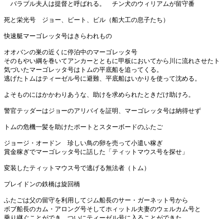
　バラブル夫人は提督と呼ばれる。　チン犬のウィリアムが留守番

死と栄光号　ジョー、ピート、ビル（船大工の息子たち）

快速艇マーゴレッタ号はきらわれもの

オオバンの巣の近くに停泊中のマーゴレッタ号

そのもやい綱を巻いてアンカーとともに甲板においてから川に流れさせたト
気づいたマーゴレッタ号はトムの平底船を追ってくる。

逃げたトムはティーゼル号に避難、平底船はいかりを使って沈める。

よそものにはかかわりあうな、助けを求められたときだけ助けろ。

警官テッダーはジョーのアリバイを証明、マーゴレッタ号は納得せず

トムの危機一髪を助けたポートとスターボードのふたご

ジョージ・オードン　珍しい鳥の卵を売って小遣い稼ぎ

賞金稼ぎでマーゴレッタ号に話した「ティットマウス号を探せ」

変装したティットマウス号で逃げる無法者（トム）

プレイドンの鉄橋は旋回橋

ふたごは父の留守を利用してジム船長のサー・ガーネット号から

ボブ船長のカム・アロング号そしてホィットル夫妻のウェルカム号と

乗り継ぐことができ、ついにティーゼル号に入ることができた
