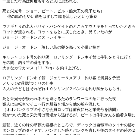
一度した行為は何度もすると人に思われる。

死と栄光号　ジョー、ピート、ビル（船大工の息子たち）

  他の船のもやい綱をはずして船を流したという嫌疑

ウナギとりの老人ハリイ・バンゲイトのところでウナギをとっていたときも
ヨットが流される。ヨットをもとに戻したとき、見ていたのが

ジョージ・オードンとストレイキー

ジョージ・オードン　珍しい鳥の卵を売って小遣い稼ぎ

キャシャロット号の釣り師　ロアリング・ドンキイ館に牛乳をとりに行く

その間、釣り竿の番をする。

大きなカワカマス（13.7kg）を釣り上げる。

ロアリング・ドンキイ館　ジェミー＆メアリ　釣り客で満員を予想

ノリッジの剥製づくりの仕事

３人の子どもはそれぞれ１０シリング２ペンスを釣り師からもらう。

死と栄光号が疑われるのを避けるためランワースの沼に行った夜

犯人は自転車でそこへ行き船着き場から他の船を流した

（オオバンクラブの小さな会員ロップは前夜に死と栄光号を訪問）

気がついた死と栄光号は現場から逃げるが、ピートは牛乳かんを船着き場に
翌朝、近くの緑の草原の垣根のところで、ディックは自転車のタイヤの跡か
ダンロップのタイヤで、パンクした跡とパンクを直した後のタイヤの跡の２