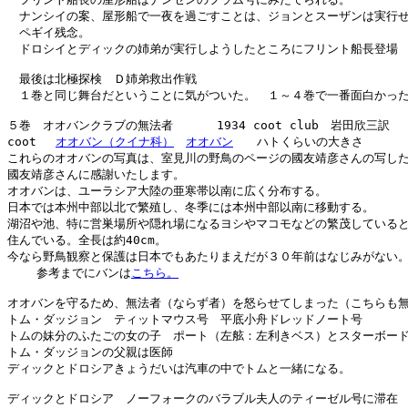
　ナンシイの案、屋形船で一夜を過ごすことは、ジョンとスーザンは実行せ
　ペギイ残念。

　ドロシイとディックの姉弟が実行しようしたところにフリント船長登場

　最後は北極探検　Ｄ姉弟救出作戦

　１巻と同じ舞台だということに気がついた。　１～４巻で一番面白かった
５巻　オオバンクラブの無法者      1934 coot club　岩田欣三訳

coot 　
オオバン（クイナ科）
オオバン
　　ハトくらいの大きさ

これらのオオバンの写真は、室見川の野鳥のページの國友靖彦さんの写した
國友靖彦さんに感謝いたします。 

オオバンは、ユーラシア大陸の亜寒帯以南に広く分布する。

日本では本州中部以北で繁殖し、冬季には本州中部以南に移動する。

湖沼や池、特に営巣場所や隠れ場になるヨシやマコモなどの繁茂していると
住んでいる。全長は約40cm。

今なら野鳥観察と保護は日本でもあたりまえだが３０年前はなじみがない。
    参考までにバンは
こちら。
オオバンを守るため、無法者（ならず者）を怒らせてしまった（こちらも無
トム・ダッジョン　ティットマウス号　平底小舟ドレッドノート号

トムの妹分のふたごの女の子　ポート（左舷：左利きベス）とスターボード
トム・ダッジョンの父親は医師

ディックとドロシアきょうだいは汽車の中でトムと一緒になる。

ディックとドロシア　ノーフォークのバラブル夫人のティーゼル号に滞在
