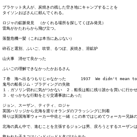
ブラケット夫人が、炭焼きの残した空き地にキャンプすることを

タイソンおばさんに頼んでくれる。

ロジャの鉱脈発見　（かくれる場所を探してくぼみ発見）

雷鳥がかたわらから飛び立つ。

落盤危機一髪（これは本当にあぶない）

砕石と選別、ふいご、吹管、るつぼ、炭焼き、溶鉱炉

山火事　消せて良かった

ふいごの理解できなかったかおるさん

７巻　海へ出るつもりじゃなかった      1937  We didn't mean to g
鬼号の船長ジム・ブラディングの失敗

１．ガソリン切れに気がつかない　２．船長は船に残り誰かを買いに行かせ
３．せっかちな行動をとり交通事故にあった

ジョン、スーザン、ティティ、ロジャ

英国ハリッジから北海を渡りオランダのフラッシングに到着

帰りは英国海軍ウォーカー中佐と一緒（この本ではじめてウォーカー兄妹の
北海の真ん中で、進むことを主張するジョンは男、戻ろうとするスーザンは
救われた子ネコはシンドバッドと名づけられた
