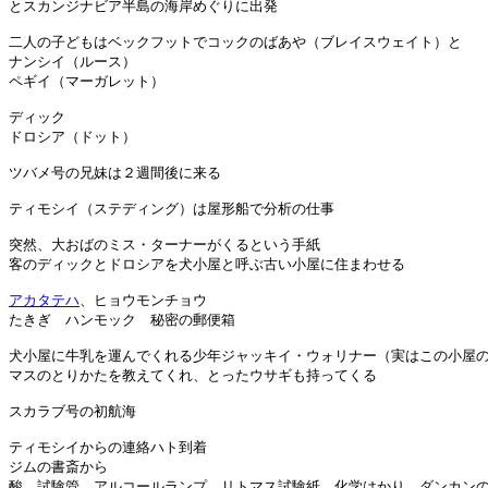
とスカンジナビア半島の海岸めぐりに出発

二人の子どもはベックフットでコックのばあや（ブレイスウェイト）と

ナンシイ（ルース）

ペギイ（マーガレット）

ディック

ドロシア（ドット）

ツバメ号の兄妹は２週間後に来る

ティモシイ（ステディング）は屋形船で分析の仕事

突然、大おばのミス・ターナーがくるという手紙

客のディックとドロシアを犬小屋と呼ぶ古い小屋に住まわせる

アカタテハ
、ヒョウモンチョウ

たきぎ　ハンモック　秘密の郵便箱

犬小屋に牛乳を運んでくれる少年ジャッキイ・ウォリナー（実はこの小屋の
マスのとりかたを教えてくれ、とったウサギも持ってくる

スカラブ号の初航海

ティモシイからの連絡ハト到着

ジムの書斎から

酸、試験管、アルコールランプ、リトマス試験紙、化学はかり、ダンカンの