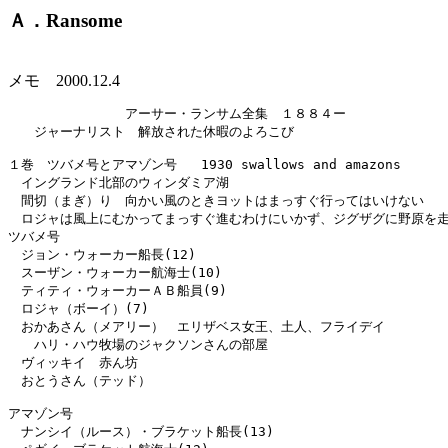
Ａ．Ransome
メモ 2000.12.4
　　　　　　　　　アーサー・ランサム全集　１８８４ー

　　ジャーナリスト　解放された休暇のよろこび

１巻　ツバメ号とアマゾン号   1930 swallows and amazons

　イングランド北部のウィンダミア湖

　間切（まぎ）り　向かい風のときヨットはまっすぐ行ってはいけない

　ロジャは風上にむかってまっすぐ進むわけにいかず、ジグザグに野原を走
ツバメ号

　ジョン・ウォーカー船長(12)

　スーザン・ウォーカー航海士(10)

　ティティ・ウォーカーＡＢ船員(9)

　ロジャ（ボーイ）(7)

　おかあさん（メアリー）　エリザベス女王、土人、フライデイ　

　　ハリ・ハウ牧場のジャクソンさんの部屋

　ヴィッキイ　赤ん坊

　おとうさん（テッド）

アマゾン号

　ナンシイ（ルース）・ブラケット船長(13)
