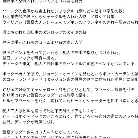
自転車の空気入れについているゴム管も発見

ソニングの倉庫から盗まれたシャックル（綱などを通すＵ字型の鉄）

死と栄光号の煙突からシャックルを入れた人物　ドロシア目撃

ウィリアム（警察犬チン）をふんでズボンのフランネルのきれを噛みとられ
柵におかれた自転車のダンロップのタイヤの跡

煙突に手がふれるのはトムより背の高い人間

煙突にペンキをぬっておいたら、犯人の右手の指紋がつけられた。

翌日、ディックが写真を撮る。

ディックの推定　犯人の自転車の右ハンドルに緑色のペンキがついている

ポッター橋のそばで、ジョージ・オードンを見たというボブ・カーテンの証
スコットランドヤード（タッジョン家の母屋の側面に作られた小屋）に証拠
釣り師の好意でキャシャロット号をおとりとして、フラッシュ撮影を計画

釣り師はわざと警官のテッダーと白鳥亭で話す。

ビルがフラッシュをたく　隠れていたピートがシャッターを押す（暗いとき
犯人二人はビルを追って死と栄光号のドアを叩くが、

ピートはすぐディックのところに行く。寝ているから自分の家にカメラを持
翌日、ディックが現像に成功

警察デッダーさんは３人をうたがっている。

いつも３人の船のそばで、他の船が流される事件が起こった
