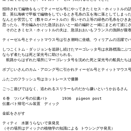
招待されて編物をもってティーゼル号にやってきたミセス・ホィットルの話
昔、英仏海峡で甲板で編物をしているとき毛糸の玉を海に落としてしまった
なんとか苦労して（数キロメートルの）長いその上等の緑色の毛糸をひきあ
思ったら、半分編みかけた急須おおいと一組の編針と一緒にまとめて波にさ
　そのときミセス・ホィットルの夫は、急須おおいもフランスの漁師が腹巻
ティーゼル号とティットマウス号は引き潮時に坐礁、ウィリアムの活躍でパ
しつこくトム・ダッジョンを追跡し続けたマーゴレッタ号は水路標識にぶつ
ならず者たちは死と栄光号に助けられる。

　航路からはずれた場所にマーゴレッタ号を沈めた死と栄光号の船員たちは
ボブじいさんのカム・アロング号に引かれティーゼル号とティットマウス号
ふたごのフラッシュ号はヨットレースで優勝

ごっこ遊びではなく、追われるスリラーものだから嫌いというかおるさん

６巻　ツバメ号の伝書バト      1936  pigeon post

伝書バト帰宅ベル装置　ディック

金鉱をさがす

ティティ　水脈うらないで泉発見

（その場所はディックの植物学の知識による トウシングサ発見）
