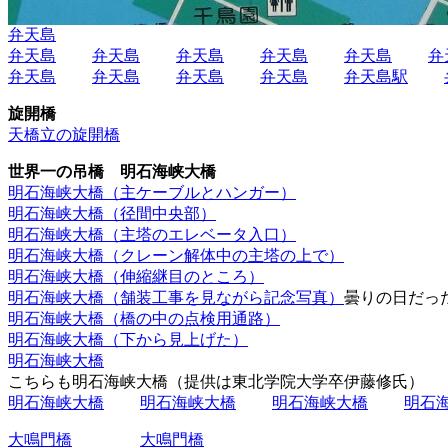
弁天島
弁天島
弁天島
弁天島
弁天島
弁天島
弁
弁天島
弁天島
弁天島
弁天島
弁天島駅
旋開橋
天橋立の旋開橋
世界一の吊橋 明石海峡大橋
明石海峡大橋（主ケーブルとハンガー）
明石海峡大橋（径間中央部）
明石海峡大橋（主塔のエレベータ入口）
明石海峡大橋（クレーン解体中の主塔の上で）
明石海峡大橋（伸縮継目のところ）
明石海峡大橋（舗装工事を見ながら記念写真）
曇りの日だっ
明石海峡大橋（橋の中の点検用通路）
明石海峡大橋（下から見上げた）
明石海峡大橋
こちらも明石海峡大橋（提供は東北学院大学卒伊藤修氏）
明石海峡大橋
明石海峡大橋
明石海峡大橋
明石
大鳴門橋
大鳴門橋