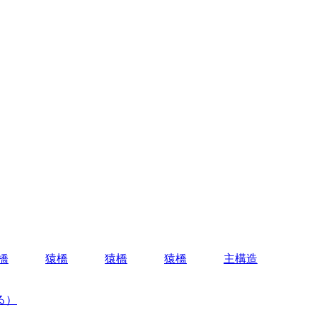
橋
猿橋
猿橋
猿橋
主構造
る）