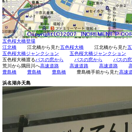
五色桜大橋登場
江北橋
江北橋から見た
五色桜大橋
江北橋から見た
五
五色桜大橋ジャンクション
五色桜大橋ジャンクション
五色桜大橋渡る
バスの窓から
バスの窓から
バスの窓
荒川から隅田川へ
高速道路
高速道路
高速道路
豊島橋
豊島橋
豊島橋
豊島橋手前から見た
高速
浜名湖弁天島