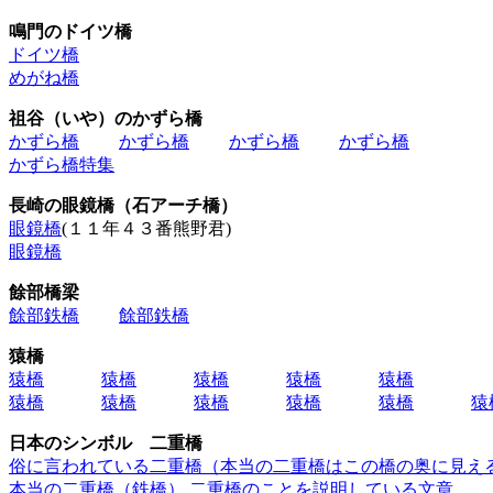
鳴門のドイツ橋
ドイツ橋
めがね橋
祖谷（いや）のかずら橋
かずら橋
かずら橋
かずら橋
かずら橋
かずら橋特集
長崎の眼鏡橋（石アーチ橋）
眼鏡橋
(１１年４３番熊野君)
眼鏡橋
餘部橋梁
餘部鉄橋
餘部鉄橋
猿橋
猿橋
猿橋
猿橋
猿橋
猿橋
猿橋
猿橋
猿橋
猿橋
猿橋
猿
日本のシンボル 二重橋
俗に言われている二重橋（本当の二重橋はこの橋の奥に見え
本当の二重橋（鉄橋）
二重橋のことを説明している文章