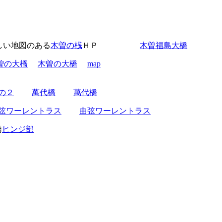
い地図のある
木曽の桟
ＨＰ
木曽福島大橋
曽の大橋
木曽の大橋
map
の２
萬代橋
萬代橋
弦ワーレントラス
曲弦ワーレントラス
橋
ヒンジ部