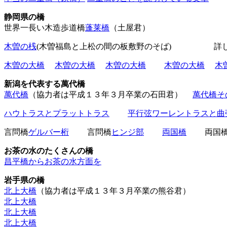
静岡県の橋
世界一長い木造歩道橋
蓬莱橋
（土屋君）
木曽の桟
(木曽福島と上松の間の板敷野のそば) 詳し
木曽の大橋
木曽の大橋
木曽の大橋
木曽の大橋
木
新潟を代表する萬代橋
萬代橋
（協力者は平成１３年３月卒業の石田君）
萬代橋そ
ハウトラスとプラットトラス
平行弦ワーレントラスと曲
言問橋
ゲルバー桁
言問橋
ヒンジ部
両国橋
両国
お茶の水のたくさんの橋
昌平橋からお茶の水方面を
岩手県の橋
北上大橋
（協力者は平成１３年３月卒業の熊谷君）
北上大橋
北上大橋
北上大橋