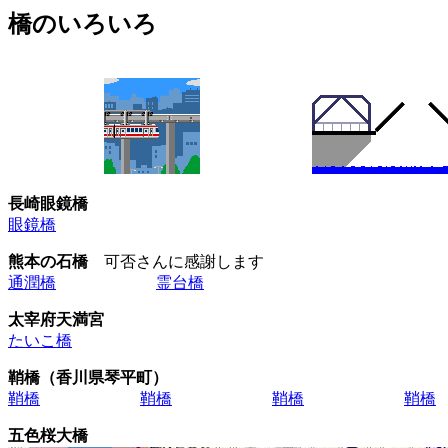
橋のいろいろ
長崎眼鏡橋
眼鏡橋
熊本の石橋
可否さんに感謝します
通潤橋
霊台橋
太宰府天満宮
たいこ橋
鞘橋（香川県琴平町）
鞘橋
鞘橋
鞘橋
鞘橋
五色桜大橋