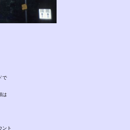
。
ドで
額は
ウント