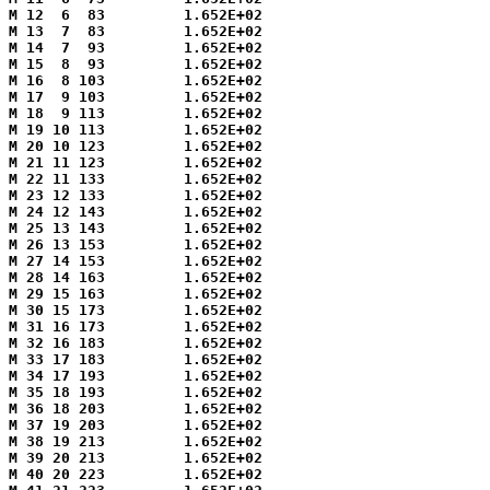
M 12  6  83         1.652E+02

M 13  7  83         1.652E+02

M 14  7  93         1.652E+02

M 15  8  93         1.652E+02

M 16  8 103         1.652E+02

M 17  9 103         1.652E+02

M 18  9 113         1.652E+02

M 19 10 113         1.652E+02

M 20 10 123         1.652E+02

M 21 11 123         1.652E+02

M 22 11 133         1.652E+02

M 23 12 133         1.652E+02

M 24 12 143         1.652E+02

M 25 13 143         1.652E+02

M 26 13 153         1.652E+02

M 27 14 153         1.652E+02

M 28 14 163         1.652E+02

M 29 15 163         1.652E+02

M 30 15 173         1.652E+02

M 31 16 173         1.652E+02

M 32 16 183         1.652E+02

M 33 17 183         1.652E+02

M 34 17 193         1.652E+02

M 35 18 193         1.652E+02

M 36 18 203         1.652E+02

M 37 19 203         1.652E+02

M 38 19 213         1.652E+02

M 39 20 213         1.652E+02

M 40 20 223         1.652E+02
