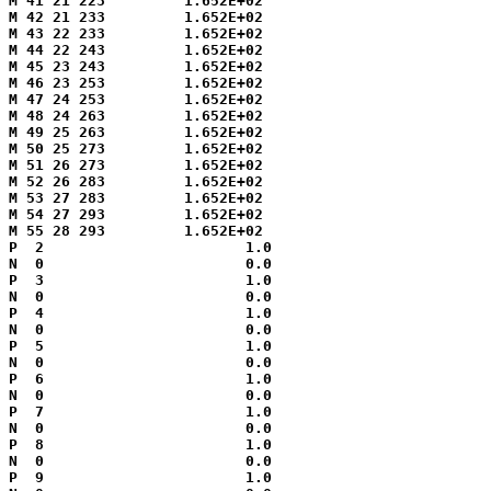
M 41 21 223         1.652E+02

M 42 21 233         1.652E+02

M 43 22 233         1.652E+02

M 44 22 243         1.652E+02

M 45 23 243         1.652E+02

M 46 23 253         1.652E+02

M 47 24 253         1.652E+02

M 48 24 263         1.652E+02

M 49 25 263         1.652E+02

M 50 25 273         1.652E+02

M 51 26 273         1.652E+02

M 52 26 283         1.652E+02

M 53 27 283         1.652E+02

M 54 27 293         1.652E+02

M 55 28 293         1.652E+02

P  2                       1.0

N  0                       0.0

P  3                       1.0

N  0                       0.0

P  4                       1.0

N  0                       0.0

P  5                       1.0

N  0                       0.0

P  6                       1.0

N  0                       0.0

P  7                       1.0

N  0                       0.0

P  8                       1.0

N  0                       0.0

P  9                       1.0
