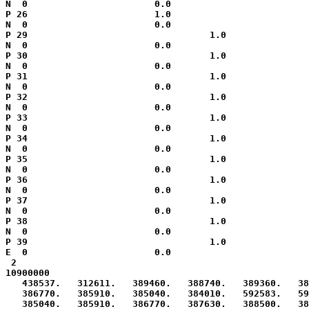
N  0                       0.0

P 26                       1.0

N  0                       0.0

P 29                                 1.0

N  0                       0.0

P 30                                 1.0

N  0                       0.0

P 31                                 1.0

N  0                       0.0

P 32                                 1.0

N  0                       0.0

P 33                                 1.0

N  0                       0.0

P 34                                 1.0

N  0                       0.0

P 35                                 1.0

N  0                       0.0

P 36                                 1.0

N  0                       0.0

P 37                                 1.0

N  0                       0.0

P 38                                 1.0

N  0                       0.0

P 39                                 1.0

E  0                       0.0

 2

10900000

   438537.   312611.   389460.   388740.   389360.   38
   386770.   385910.   385040.   384010.   592583.   59
   385040.   385910.   386770.   387630.   388500.   38