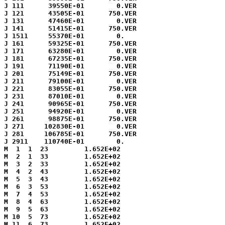
J 111      39550E-01        0.VER

J 121      43505E-01      750.VER

J 131      47460E-01        0.VER

J 141      51415E-01      750.VER

J 1511     55370E-01        0.

J 161      59325E-01      750.VER

J 171      63280E-01        0.VER

J 181      67235E-01      750.VER

J 191      71190E-01        0.VER

J 201      75149E-01      750.VER

J 211      79100E-01        0.VER

J 221      83055E-01      750.VER

J 231      87010E-01        0.VER

J 241      90965E-01      750.VER

J 251      94920E-01        0.VER

J 261      98875E-01      750.VER

J 271     102830E-01        0.VER

J 281     106785E-01      750.VER

J 2911    110740E-01        0.

M  1  1  23         1.652E+02

M  2  1  33         1.652E+02

M  3  2  33         1.652E+02

M  4  2  43         1.652E+02

M  5  3  43         1.652E+02

M  6  3  53         1.652E+02

M  7  4  53         1.652E+02

M  8  4  63         1.652E+02

M  9  5  63         1.652E+02

M 10  5  73         1.652E+02

M 11  6  73         1.652E+02
