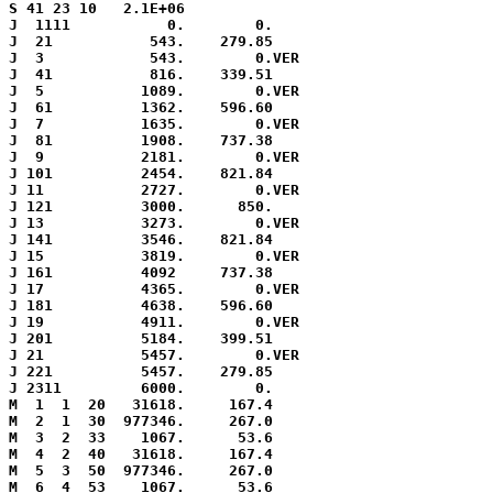
S 41 23 10   2.1E+06

J  1111           0.        0.

J  21           543.    279.85

J  3            543.        0.VER

J  41           816.    339.51

J  5           1089.        0.VER

J  61          1362.    596.60    

J  7           1635.        0.VER

J  81          1908.    737.38

J  9           2181.        0.VER

J 101          2454.    821.84

J 11           2727.        0.VER

J 121          3000.      850.

J 13           3273.        0.VER

J 141          3546.    821.84

J 15           3819.        0.VER

J 161          4092     737.38

J 17           4365.        0.VER

J 181          4638.    596.60

J 19           4911.        0.VER

J 201          5184.    399.51

J 21           5457.        0.VER

J 221          5457.    279.85

J 2311         6000.        0.

M  1  1  20   31618.     167.4    

M  2  1  30  977346.     267.0   

M  3  2  33    1067.      53.6   

M  4  2  40   31618.     167.4

M  5  3  50  977346.     267.0

M  6  4  53    1067.      53.6
