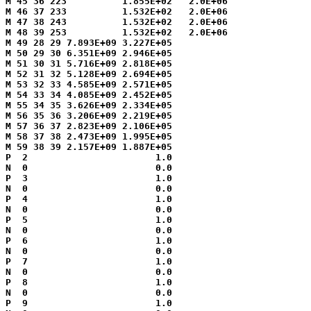
M 45 36 223          1.855E+02   2.0E+06

M 46 37 233          1.532E+02   2.0E+06

M 47 38 243          1.532E+02   2.0E+06

M 48 39 253          1.532E+02   2.0E+06

M 49 28 29 7.893E+09 3.227E+05

M 50 29 30 6.351E+09 2.946E+05

M 51 30 31 5.716E+09 2.818E+05

M 52 31 32 5.128E+09 2.694E+05

M 53 32 33 4.585E+09 2.571E+05

M 54 33 34 4.085E+09 2.452E+05

M 55 34 35 3.626E+09 2.334E+05

M 56 35 36 3.206E+09 2.219E+05

M 57 36 37 2.823E+09 2.106E+05

M 58 37 38 2.473E+09 1.995E+05

M 59 38 39 2.157E+09 1.887E+05

P  2                       1.0

N  0                       0.0

P  3                       1.0

N  0                       0.0

P  4                       1.0

N  0                       0.0

P  5                       1.0

N  0                       0.0

P  6                       1.0

N  0                       0.0

P  7                       1.0

N  0                       0.0

P  8                       1.0

N  0                       0.0

P  9                       1.0
