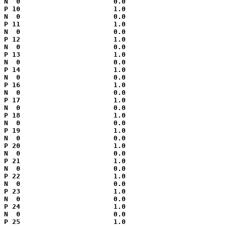
N  0                       0.0

P 10                       1.0

N  0                       0.0

P 11                       1.0

N  0                       0.0

P 12                       1.0

N  0                       0.0

P 13                       1.0

N  0                       0.0

P 14                       1.0

N  0                       0.0

P 16                       1.0

N  0                       0.0

P 17                       1.0

N  0                       0.0

P 18                       1.0

N  0                       0.0

P 19                       1.0

N  0                       0.0

P 20                       1.0

N  0                       0.0

P 21                       1.0

N  0                       0.0

P 22                       1.0

N  0                       0.0

P 23                       1.0

N  0                       0.0

P 24                       1.0

N  0                       0.0

P 25                       1.0
