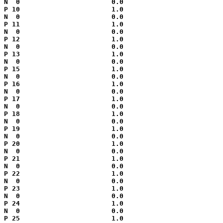
N  0                       0.0

P 10                       1.0

N  0                       0.0

P 11                       1.0

N  0                       0.0

P 12                       1.0

N  0                       0.0

P 13                       1.0

N  0                       0.0

P 15                       1.0

N  0                       0.0

P 16                       1.0

N  0                       0.0

P 17                       1.0

N  0                       0.0

P 18                       1.0

N  0                       0.0

P 19                       1.0

N  0                       0.0

P 20                       1.0

N  0                       0.0

P 21                       1.0

N  0                       0.0

P 22                       1.0

N  0                       0.0

P 23                       1.0

N  0                       0.0

P 24                       1.0

N  0                       0.0

P 25                       1.0
