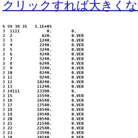
クリックすれば大きくな
S 59 39 35   3.1E+05                                   
J  1111           0.        0.

J  2            620.        0.VER

J  3           1240.        0.VER

J  4           2240.        0.VER

J  5           3240.        0.VER

J  6           4240.        0.VER

J  7           5240.        0.VER

J  8           6240.        0.VER

J  9           7240.        0.VER

J 10           8240.        0.VER

J 11           9240.        0.VER

J 12          10240.        0.VER

J 13          11240.        0.VER

J 14111       13390.        0.

J 15          15540.        0.VER

J 16          16540.        0.VER

J 17          17540.        0.VER

J 18          18540.        0.VER

J 19          19540.        0.VER

J 20          20540.        0.VER

J 21          21540.        0.VER

J 22          22540.        0.VER

J 23          23540.        0.VER

J 24          24540.        0.VER
