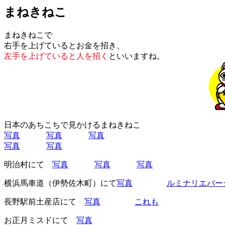
まねきねこ
まねきねこで
右手を上げているとお金を招き、
左手を上げていると人を招く
といいますね。
日本のあちこちで見かけるまねきねこ
写真
写真
写真
写真
写真
明治村にて
写真
写真
写真
横浜馬車道（伊勢佐木町）にて
写真
ルミナリエバー
長野駅前土産店にて
写真
これも
お正月ミスドにて
写真