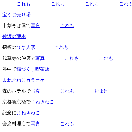
これも
これも
これも
これ
宝くじ売り場
十割そば屋で
写真
これも
佐渡の蔵本
招福の
ひな人形
これも
浅草寺の仲店で
写真
これも
これも
谷中で
猫づくし喫茶店
まねきねこカラオケ
森のホテルで
写真
これも
おまけ
京都新京極で
まねきねこ
記念に
まねきねこ
会席料理店で
写真
これも