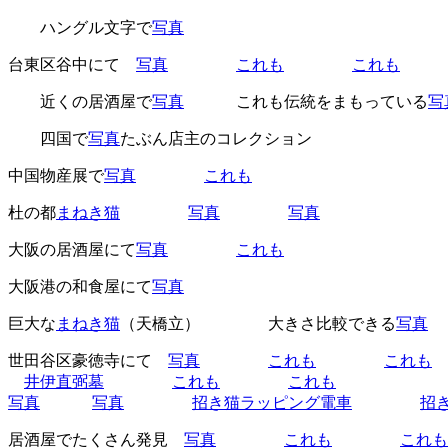
ハングル文字で
写真
台東区谷中にて
写真
これも
これも
近くの居酒屋で
写真
これも伝統をまもっている
写
四国で
写真
たぶん店主のコレクション
中国物産展で
写真
これも
杜の都
まねき猫
写真
写真
大阪の居酒屋にて
写真
これも
大阪港の和食屋にて
写真
巨大な
まねき猫
（天橋立） 大きさ比較できる
写真
世田谷区豪徳寺にて
写真
これも
これも
井伊直弼墓
これも
これも
写真
写真
招き猫ラッピング電車
招
居酒屋でたくさん発見
写真
これも
これも