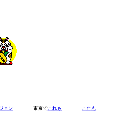
ジョン
東京で
これも
これも