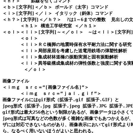
＜ｈｒ＞    罫線を引くコマンド

＜ｂ＞[文字列]＜／ｂ＞ ボールド（太字）コマンド

＜ｉ＞[文字列]＜／ｉ＞ イタリック（斜体）コマンド

＜ｈ？＞[文字列]＜／ｈ？＞  ?は1～6までの整数  見出しの
　　　　＜ｈ１＞ 構造工学研究室 ＜／ｈ１＞

＜ｏｌ＞＜ｌｉ＞[文字列]～＜／ｏｌ＞　～は＜ｌｉ＞[文字列]
　　　　＜ｏｌ＞

　　　　＜ｌｉ＞ＲＣ橋脚の地震時保有水平耐力法に関する研究

　　　　＜ｌｉ＞局部座屈を考慮した送電用鉄塔の弾塑性解析

　　　　＜ｌｉ＞集成材林道橋の振動実測と固有振動解析

　　　　＜ｌｉ＞異等級構成集成材の弾性係数と強度に関する実験
        ＜／ｏｌ＞

画像ファイル

＜ｉｍｇ　ｓｒｃ＝”[画像ファイル名]”＞

　　　　＜ｉｍｇ　ｓｒｃ＝”ｊａｌ．ｇｉｆ”＞

画像ファイルにはgif形式（拡張子.gif 拡張子.GIF）と

jpeg形式（拡張子.jpg 拡張子.jpeg 拡張子.JPG 拡張子.J
gif形式は最大256色という制限があるが、画像データは小さくて
jpeg形式は写真などの色数が多く複雑な画像でもあつかえるが、
ザには対応できないものがあり、画像表示においてgif形式より時
ら、なるべく用いないほうがよいと思われる。
