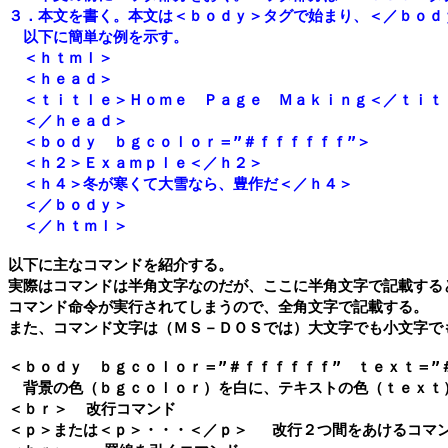
３．本文を書く。本文は＜ｂｏｄｙ＞タグで始まり、＜／ｂｏｄｙ
　以下に簡単な例を示す。

　＜ｈｔｍｌ＞

　＜ｈｅａｄ＞

　＜ｔｉｔｌｅ＞Ｈｏｍｅ　Ｐａｇｅ　Ｍａｋｉｎｇ＜／ｔｉｔｌ
　＜／ｈｅａｄ＞

　＜ｂｏｄｙ　ｂｇｃｏｌｏｒ＝”＃ｆｆｆｆｆｆ”＞　　

　＜ｈ２＞Ｅｘａｍｐｌｅ＜／ｈ２＞

　＜ｈ４＞冬が寒くて大雪なら、豊作だ＜／ｈ４＞

　＜／ｂｏｄｙ＞

　＜／ｈｔｍｌ＞
以下に主なコマンドを紹介する。

実際はコマンドは半角文字なのだが、ここに半角文字で記載すると
コマンド命令が実行されてしまうので、全角文字で記載する。

また、コマンド文字は（ＭＳ－ＤＯＳでは）大文字でも小文字で
＜ｂｏｄｙ　ｂｇｃｏｌｏｒ＝”＃ｆｆｆｆｆｆ”　ｔｅｘｔ＝”＃
　背景の色（ｂｇｃｏｌｏｒ）を白に、テキストの色（ｔｅｘｔ
＜ｂｒ＞  改行コマンド  

＜ｐ＞または＜ｐ＞・・・＜／ｐ＞ 　改行２つ間をあけるコマン