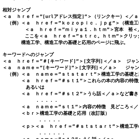
相対ジャンプ

＜ａ　ｈｒｅｆ＝”[urlアドレス指定]”＞（リンクキー）＜／ａ＞
　（例）＜ａ　ｈｒｅｆ＝”ｋｏｚｏｐｉｃ．ｊｐｇ”＞（構造工
        ＜ａ　ｈｒｅｆ＝”ｍｉｙａ１．ｈｔｍ”＞宮本　裕＜
        ここを＜ａ　ｈｒｅｆ＝”ｓｔｒｃ。ｈｔｍ”＞クリッ
　　　　構造工学、構造工学の基礎と応用のページに飛ぶ。

キーワードへのジャンプ

＜ａ　ｈｒｅｆ＝”＃[キーワード]”＞[文字列]＜／ａ＞　ジャン
＜ａ　ｎａｍｅ＝”[キーワード]”＞[文字列]＜／ａ＞   ジャン
　（例）＜ａ　ｎａｍｅ＝”ｓｔｓｔａｒｔ”＞構造工学の基礎と
　　　　＜ａ　ｈｒｅｆ＝”＃ｓｔ１”＞これらの本の内容の特徴
　　　　　あるいは

　　　　＜ａ　ｈｒｅｆ＝”＃ｓｔ２”＞うら話＜／ａ＞など書き
　　　　　　　．．．．．

　　　　＜ａ　ｎａｍｅ＝”ｓｔ１”＞内容の特徴　見どころ＜／
　　　　＜ｂｒ＞構造工学の基礎と応用（改訂版）

     　　　　 ．．．．．

　　　　＜ｐ＞＜ａ　ｈｒｅｆ＝”＃ｓｔｓｔａｒｔ”＞構造工学
     　　　　 ．．．．．．
