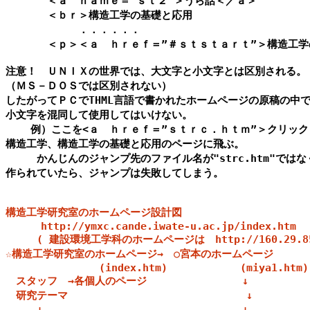
　　　　＜ａ　ｎａｍｅ＝”ｓｔ２”＞うら話＜／ａ＞

　　　　＜ｂｒ＞構造工学の基礎と応用

　　　　　　　．．．．．．

　　　　＜ｐ＞＜ａ　ｈｒｅｆ＝”＃ｓｔｓｔａｒｔ”＞構造工学
注意！　ＵＮＩＸの世界では、大文字と小文字とは区別される。

（ＭＳ－ＤＯＳでは区別されない）

したがってＰＣでTHML言語で書かれたホームページの原稿の中で
小文字を混同して使用してはいけない。

    例）ここを<ａ　ｈｒｅｆ＝”ｓｔｒｃ．ｈｔｍ”＞クリック
構造工学、構造工学の基礎と応用のページに飛ぶ。

     かんじんのジャンプ先のファイル名が"strc.htm"ではなくて
作られていたら、ジャンプは失敗してしまう。

構造工学研究室のホームページ設計図 

    　http://ymxc.cande.iwate-u.ac.jp/index.htm

     ( 建設環境工学科のホームページは　http://160.29.85
☆構造工学研究室のホームページ→　○宮本のホームページ

               (index.htm)　          (miya1.htm)

　スタッフ　→各個人のページ　　　　　　  　　↓

　研究テーマ　　　　　　　　　　　　　　　  　↓

　　　↓　　　　　　　　　　　　　　　　　　  ↓
