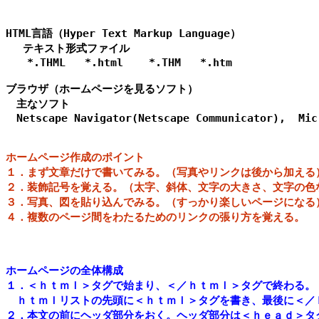
                                             
HTML言語（Hyper Text Markup Language）

　 テキスト形式ファイル

　　*.THML   *.html    *.THM   *.htm

ブラウザ（ホームページを見るソフト）

　主なソフト

　Netscape Navigator(Netscape Communicator),  Micr
ホームページ作成のポイント

１．まず文章だけで書いてみる。（写真やリンクは後から加える）
２．装飾記号を覚える。（太字、斜体、文字の大きさ、文字の色な
３．写真、図を貼り込んでみる。（すっかり楽しいページになる）
ホームページの全体構成

１．＜ｈｔｍｌ＞タグで始まり、＜／ｈｔｍｌ＞タグで終わる。

　ｈｔｍｌリストの先頭に＜ｈｔｍｌ＞タグを書き、最後に＜／ｈ
２．本文の前にヘッダ部分をおく。ヘッダ部分は＜ｈｅａｄ＞タ